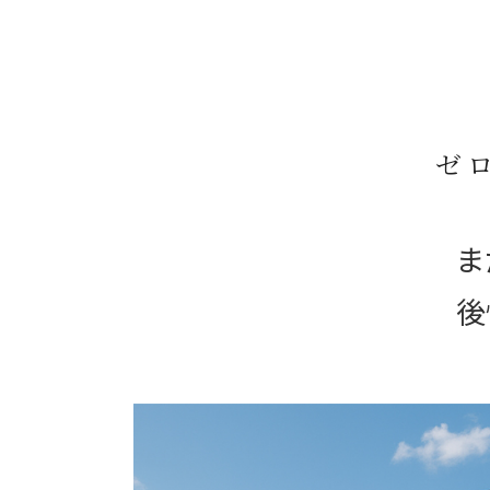
ゼ
ま
後