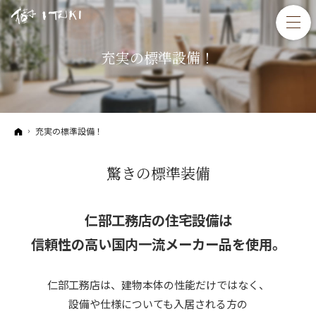
充実の標準設備！
ホーム
充実の標準設備！
驚きの標準装備
仁部工務店の住宅設備は
信頼性の高い国内一流メーカー品
を使用。
仁部工務店は、建物本体の性能だけではなく、
設備や仕様についても入居される方の